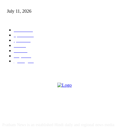
‘मेरी रसोई’ अभियान को मिली रफ्तार
July 11, 2026
POPULAR CATEGORY
जालंधर
332
हिमाचल
198
ई पेपर
108
ऊना
71
पंजाब
69
राष्ट्रीय
57
गुरदासपुर
55
ABOUT US
Pratham News is an established Hindi daily and regional news media