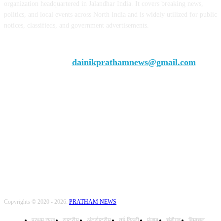
organization headquartered in Jalandhar India. It covers breaking news,
politics, and local events across North India and is widely utilized for public
notices, classifieds, and government advertisements.
Chief Editor Vivek Dhir
Contact us:
dainikprathamnews@gmail.com
Call Us: +9179735-08384
FOLLOW US
Copyrights © 2020 - 2026:
PRATHAM NEWS
प्रथम् न्यूज़
राष्ट्रीय
अंतर्राष्ट्रीय
नई दिल्ली
पंजाब
चंडीगढ़
हिमाचल