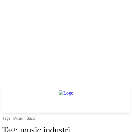
Tags
Music industri
Tag:
music industri