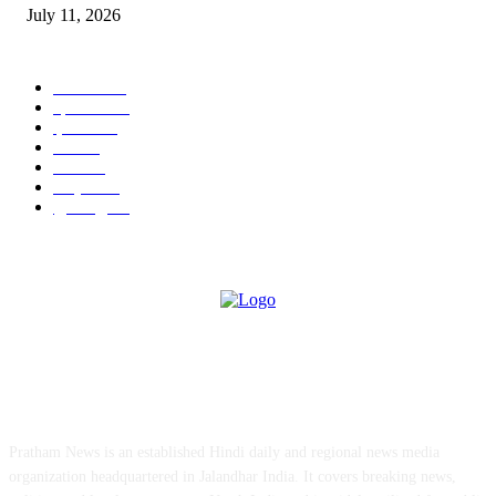
July 11, 2026
POPULAR CATEGORY
जालंधर
332
हिमाचल
198
ई पेपर
108
ऊना
71
पंजाब
69
राष्ट्रीय
57
गुरदासपुर
55
ABOUT US
Pratham News is an established Hindi daily and regional news media
organization headquartered in Jalandhar India. It covers breaking news,