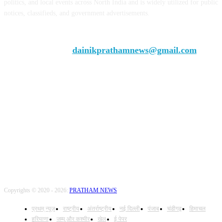
politics, and local events across North India and is widely utilized for public
notices, classifieds, and government advertisements.
Chief Editor Vivek Dhir
Contact us:
dainikprathamnews@gmail.com
Call Us: +9179735-08384
FOLLOW US
Copyrights © 2020 - 2026:
PRATHAM NEWS
प्रथम् न्यूज़
राष्ट्रीय
अंतर्राष्ट्रीय
नई दिल्ली
पंजाब
चंडीगढ़
हिमाचल
हरियाणा
जम्मू और कश्मीर
खेल
ई पेपर