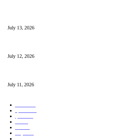
POPULAR POSTS
E-Paper 13 July 2026
July 13, 2026
E-Paper 12 July 2026
July 12, 2026
‘मेरी रसोई’ अभियान को मिली रफ्तार
July 11, 2026
POPULAR CATEGORY
जालंधर
332
हिमाचल
198
ई पेपर
108
ऊना
71
पंजाब
69
राष्ट्रीय
57
गुरदासपुर
55