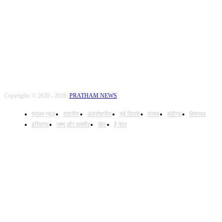
FOLLOW US
Copyrights © 2020 - 2026:
PRATHAM NEWS
प्रथम् न्यूज़
राष्ट्रीय
अंतर्राष्ट्रीय
नई दिल्ली
पंजाब
चंडीगढ़
हिमाचल
हरियाणा
जम्मू और कश्मीर
खेल
ई पेपर