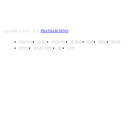
Copyrights © 2020 - 2026:
PRATHAM NEWS
प्रथम् न्यूज़
राष्ट्रीय
अंतर्राष्ट्रीय
नई दिल्ली
पंजाब
चंडीगढ़
हिमाचल
हरियाणा
जम्मू और कश्मीर
खेल
ई पेपर