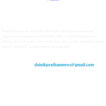
ABOUT US
Pratham News is an established Hindi daily and regional news media
organization headquartered in Jalandhar India. It covers breaking news,
politics, and local events across North India and is widely utilized for public
notices, classifieds, and government advertisements.
Chief Editor Vivek Dhir
Contact us:
dainikprathamnews@gmail.com
Call Us: +9179735-08384
FOLLOW US