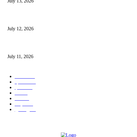
July 13, 2026
E-Paper 12 July 2026
July 12, 2026
‘मेरी रसोई’ अभियान को मिली रफ्तार
July 11, 2026
POPULAR CATEGORY
जालंधर
332
हिमाचल
198
ई पेपर
108
ऊना
71
पंजाब
69
राष्ट्रीय
57
गुरदासपुर
55