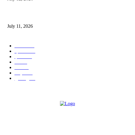
‘मेरी रसोई’ अभियान को मिली रफ्तार
July 11, 2026
POPULAR CATEGORY
जालंधर
332
हिमाचल
198
ई पेपर
108
ऊना
71
पंजाब
69
राष्ट्रीय
57
गुरदासपुर
55
ABOUT US