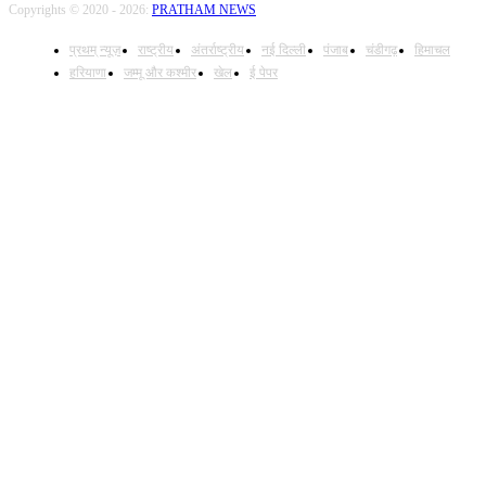
Copyrights © 2020 - 2026:
PRATHAM NEWS
प्रथम् न्यूज़
राष्ट्रीय
अंतर्राष्ट्रीय
नई दिल्ली
पंजाब
चंडीगढ़
हिमाचल
हरियाणा
जम्मू और कश्मीर
खेल
ई पेपर