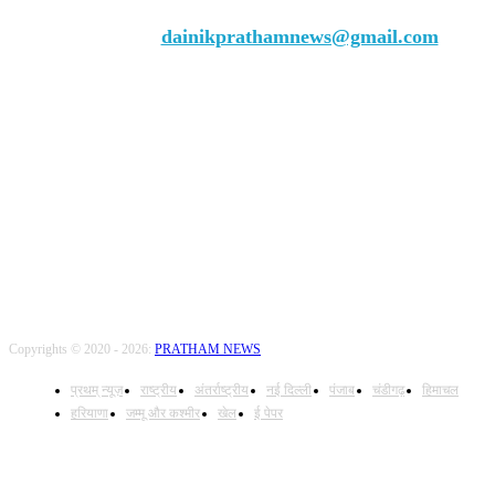
Chief Editor Vivek Dhir
Contact us:
dainikprathamnews@gmail.com
Call Us: +9179735-08384
FOLLOW US
Copyrights © 2020 - 2026:
PRATHAM NEWS
प्रथम् न्यूज़
राष्ट्रीय
अंतर्राष्ट्रीय
नई दिल्ली
पंजाब
चंडीगढ़
हिमाचल
हरियाणा
जम्मू और कश्मीर
खेल
ई पेपर