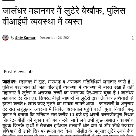
जालंधर महानगर में लुटेरे बेखौफ, पुलिस
वीआईपी व्यवस्था में व्यस्त
By
Shiv Kumar
December 26, 2021
0
Post Views:
50
जालंधर:
महानगर में लूट, मारधाड़ व अराजक गतिविधियां लगातार जारी है l
पुलिस प्रशासन को जहा वीआईपी व्यवस्था में व्यवस्था में व्यस्त रखा है वहीं
महानगर में लुटेरों व अराजक तत्त्वों का सम्राज्य पैर-पसार चुका है l जालंधर
महानगर देर रात एक सिगरेट-बीड़ी व्यापारी से लुटेरों द्वारा तेजधार हथियारों से
हमला करके 6 लाख रुपए लूटने का मामला सामने आया। जानकारी के अनुसार
देर रात लहूलुहान अवस्था में सिविल अस्पताल पहुंचे बस्ती गुजां निवासी बब्बू
कुमार ने बताया कि शनिवार रात करीब 10 बजे वह अपनी चरणजीतपुरा स्थित
सिगरेट- बीड़ी की दुकान को बंद करके जाने लगे तभी कुछ अज्ञात नकाबपोश
युवक जिनके हाथों में तेजधार हथियार तलवारें और दात थे और सीधे तेजधार
हथियारों से उनके सिर पर हमला कर दिया। पीड़ीत के अनुसार लुटेरे उनसे कैश