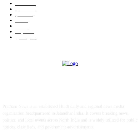
जालंधर
332
हिमाचल
198
ई पेपर
108
ऊना
71
पंजाब
69
राष्ट्रीय
57
गुरदासपुर
55
ABOUT US
Pratham News is an established Hindi daily and regional news media
organization headquartered in Jalandhar India. It covers breaking news,
politics, and local events across North India and is widely utilized for public
notices, classifieds, and government advertisements.