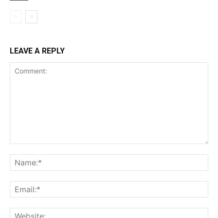
LEAVE A REPLY
Comment:
Na
Ema
Web