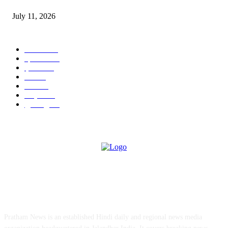
July 11, 2026
POPULAR CATEGORY
जालंधर
332
हिमाचल
198
ई पेपर
108
ऊना
71
पंजाब
69
राष्ट्रीय
57
गुरदासपुर
55
ABOUT US
Pratham News is an established Hindi daily and regional news media