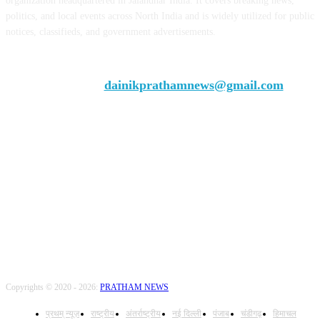
organization headquartered in Jalandhar India. It covers breaking news,
politics, and local events across North India and is widely utilized for public
notices, classifieds, and government advertisements.
Chief Editor Vivek Dhir
Contact us:
dainikprathamnews@gmail.com
Call Us: +9179735-08384
FOLLOW US
Copyrights © 2020 - 2026:
PRATHAM NEWS
प्रथम् न्यूज़
राष्ट्रीय
अंतर्राष्ट्रीय
नई दिल्ली
पंजाब
चंडीगढ़
हिमाचल