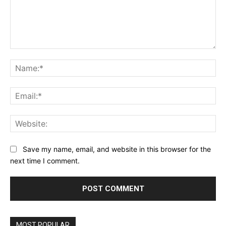
Comment:
Na
Ema
Web
Save my name, email, and website in this browser for the
next time I comment.
MOST POPULAR