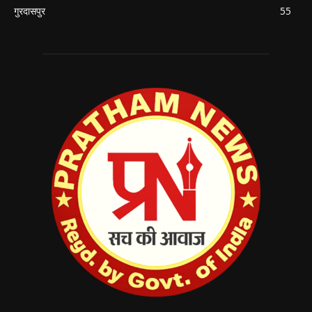
गुरदासपुर
55