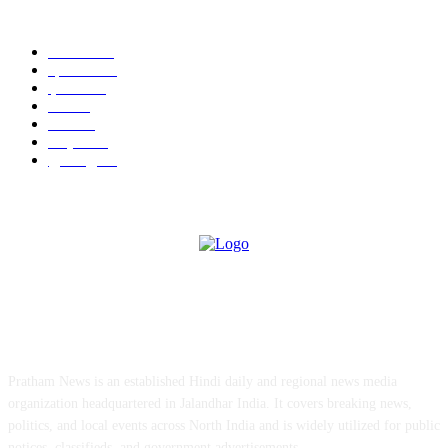
POPULAR CATEGORY
जालंधर
332
हिमाचल
198
ई पेपर
108
ऊना
71
पंजाब
69
राष्ट्रीय
57
गुरदासपुर
55
ABOUT US
Pratham News is an established Hindi daily and regional news media
organization headquartered in Jalandhar India. It covers breaking news,
politics, and local events across North India and is widely utilized for public
notices, classifieds, and government advertisements.