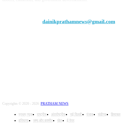
Chief Editor Vivek Dhir
Contact us:
dainikprathamnews@gmail.com
Call Us: +9179735-08384
FOLLOW US
Copyrights © 2020 - 2026:
PRATHAM NEWS
प्रथम् न्यूज़
राष्ट्रीय
अंतर्राष्ट्रीय
नई दिल्ली
पंजाब
चंडीगढ़
हिमाचल
हरियाणा
जम्मू और कश्मीर
खेल
ई पेपर