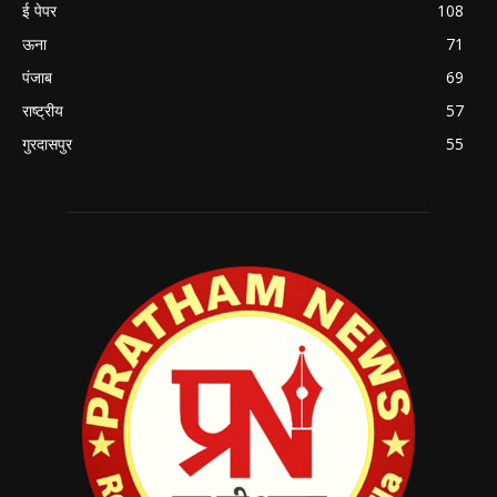
ई पेपर
108
ऊना
71
पंजाब
69
राष्ट्रीय
57
गुरदासपुर
55