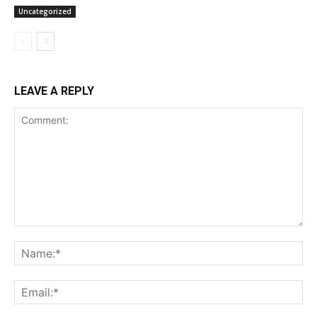
Uncategorized
LEAVE A REPLY
Comment:
Na
Ema