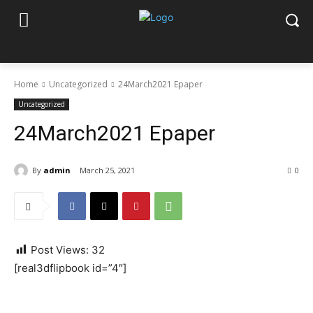
Home
Uncategorized
24March2021 Epaper
Uncategorized
24March2021 Epaper
By
admin
March 25, 2021
0
Post Views:
32
[real3dflipbook id=”4″]