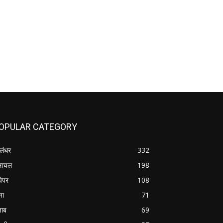
OPULAR CATEGORY
लंधर
332
माचल
198
पेपर
108
ना
71
जाब
69