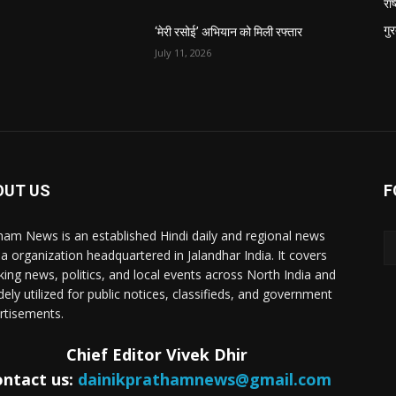
राष
गु
‘मेरी रसोई’ अभियान को मिली रफ्तार
July 11, 2026
OUT US
F
ham News is an established Hindi daily and regional news
a organization headquartered in Jalandhar India. It covers
king news, politics, and local events across North India and
dely utilized for public notices, classifieds, and government
rtisements.
Chief Editor Vivek Dhir
ntact us:
dainikprathamnews@gmail.com