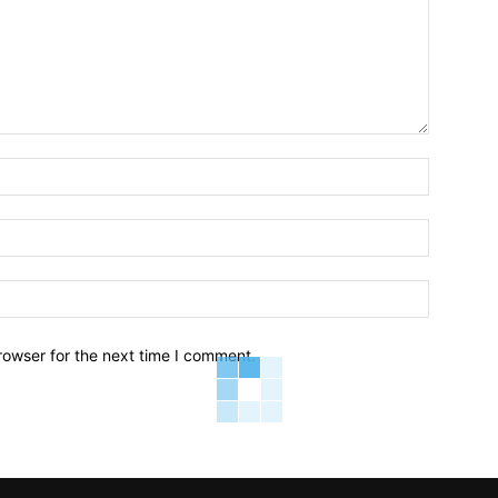
Name:*
Email:*
Website:
rowser for the next time I comment.