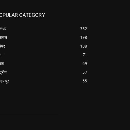
OPULAR CATEGORY
लंधर
332
माचल
198
पेपर
108
ना
71
जाब
69
्ट्रीय
57
रदासपुर
55