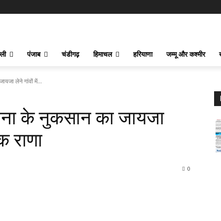
्ली
पंजाब
चंडीगढ़
हिमाचल
हरियाणा
जम्मू और कश्मीर
जा लेने गांवों में...
ूचना के नुकसान का जायजा
ायक राणा
0