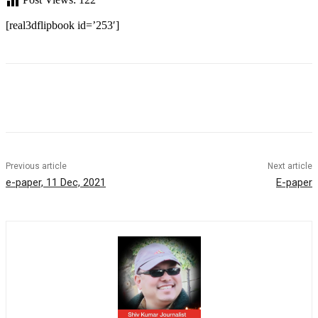
[real3dflipbook id=’253′]
Previous article
Next article
e-paper, 11 Dec, 2021
E-paper