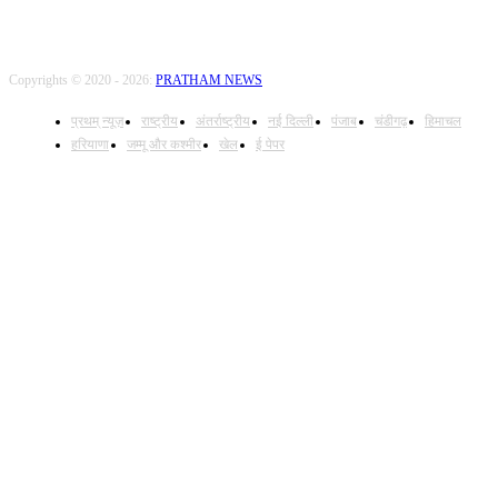
Copyrights © 2020 - 2026:
PRATHAM NEWS
प्रथम् न्यूज़
राष्ट्रीय
अंतर्राष्ट्रीय
नई दिल्ली
पंजाब
चंडीगढ़
हिमाचल
हरियाणा
जम्मू और कश्मीर
खेल
ई पेपर