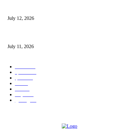
E-Paper 12 July 2026
July 12, 2026
‘मेरी रसोई’ अभियान को मिली रफ्तार
July 11, 2026
POPULAR CATEGORY
जालंधर
332
हिमाचल
198
ई पेपर
108
ऊना
71
पंजाब
69
राष्ट्रीय
57
गुरदासपुर
55