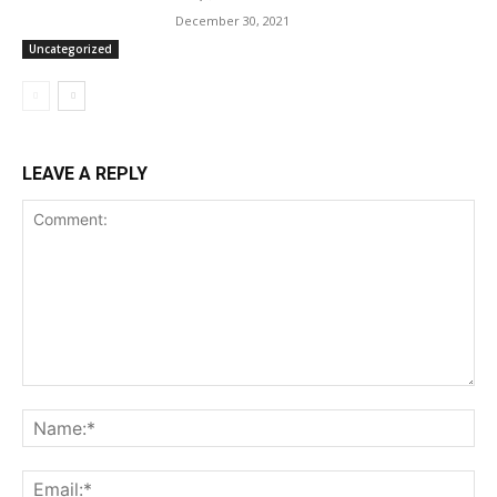
December 30, 2021
Uncategorized
LEAVE A REPLY
Comment:
Na
Ema