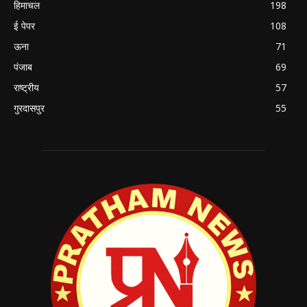
हिमाचल
198
ई पेपर
108
ऊना
71
पंजाब
69
राष्ट्रीय
57
गुरदासपुर
55