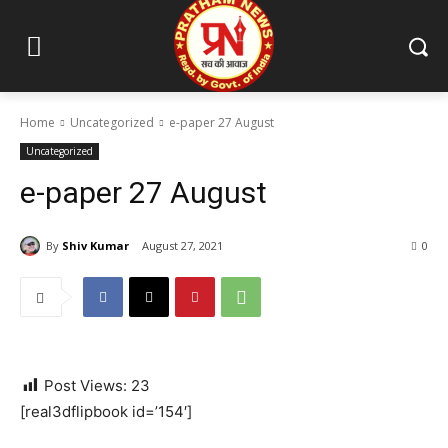
Home
Uncategorized
e-paper 27 August
Uncategorized
e-paper 27 August
By
Shiv Kumar
August 27, 2021
0
Post Views:
23
[real3dflipbook id=’154′]