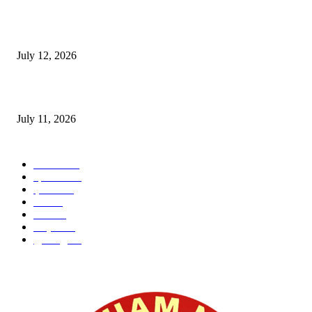
E-Paper 12 July 2026
July 12, 2026
‘मेरी रसोई’ अभियान को मिली रफ्तार
July 11, 2026
POPULAR CATEGORY
जालंधर
332
हिमाचल
198
ई पेपर
108
ऊना
71
पंजाब
69
राष्ट्रीय
57
गुरदासपुर
55