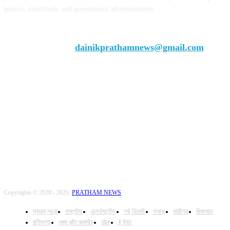
notices, classifieds, and government advertisements.
Chief Editor Vivek Dhir
Contact us:
dainikprathamnews@gmail.com
Call Us: +9179735-08384
FOLLOW US
Copyrights © 2020 - 2026:
PRATHAM NEWS
प्रथम् न्यूज़
राष्ट्रीय
अंतर्राष्ट्रीय
नई दिल्ली
पंजाब
चंडीगढ़
हिमाचल
हरियाणा
जम्मू और कश्मीर
खेल
ई पेपर