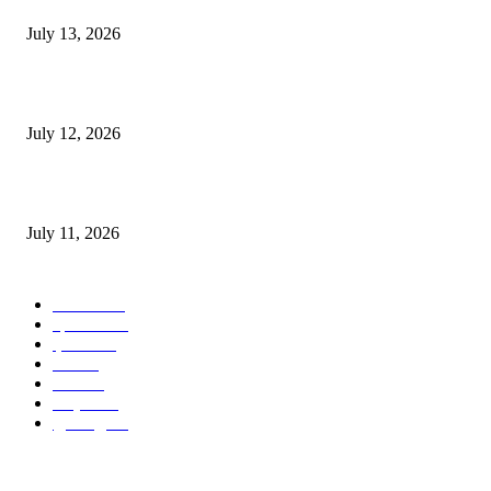
July 13, 2026
E-Paper 12 July 2026
July 12, 2026
‘मेरी रसोई’ अभियान को मिली रफ्तार
July 11, 2026
POPULAR CATEGORY
जालंधर
332
हिमाचल
198
ई पेपर
108
ऊना
71
पंजाब
69
राष्ट्रीय
57
गुरदासपुर
55