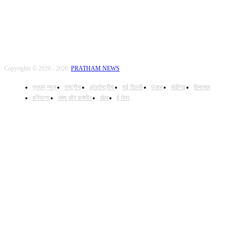
Copyrights © 2020 - 2026:
PRATHAM NEWS
प्रथम् न्यूज़
राष्ट्रीय
अंतर्राष्ट्रीय
नई दिल्ली
पंजाब
चंडीगढ़
हिमाचल
हरियाणा
जम्मू और कश्मीर
खेल
ई पेपर