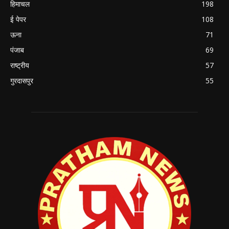
हिमाचल
198
ई पेपर
108
ऊना
71
पंजाब
69
राष्ट्रीय
57
गुरदासपुर
55