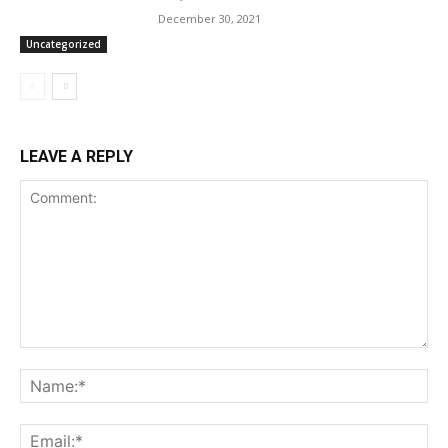
December 30, 2021
Uncategorized
LEAVE A REPLY
Comment:
Na
Ema