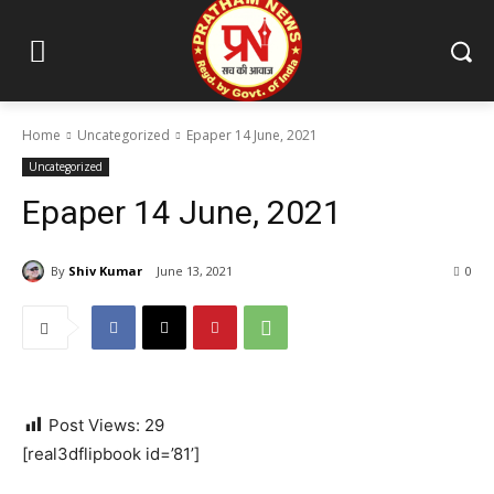
Home
Uncategorized
Epaper 14 June, 2021
Uncategorized
Epaper 14 June, 2021
By
Shiv Kumar
June 13, 2021
0
Post Views:
29
[real3dflipbook id=’81’]