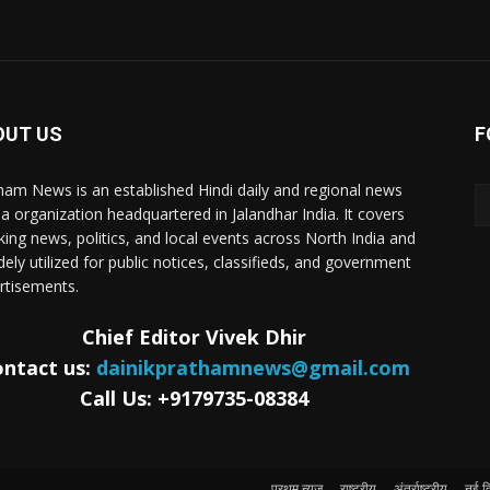
OUT US
F
ham News is an established Hindi daily and regional news
a organization headquartered in Jalandhar India. It covers
king news, politics, and local events across North India and
dely utilized for public notices, classifieds, and government
rtisements.
Chief Editor Vivek Dhir
ntact us:
dainikprathamnews@gmail.com
Call Us: +9179735-08384
प्रथम् न्यूज़
राष्ट्रीय
अंतर्राष्ट्रीय
नई दि