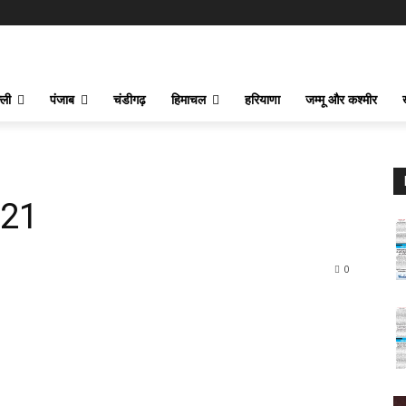
्ली
पंजाब
चंडीगढ़
हिमाचल
हरियाणा
जम्मू और कश्मीर
021
0