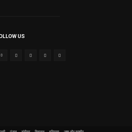
OLLOW US
ल्ली
पंजाब
चंडीगढ़
हिमाचल
हरियाणा
जम्मू और कश्मीर