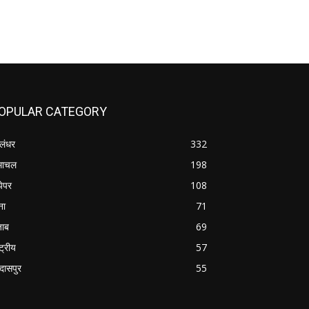
OPULAR CATEGORY
लंधर
332
माचल
198
पेपर
108
ना
71
जाब
69
्ट्रीय
57
रदासपुर
55