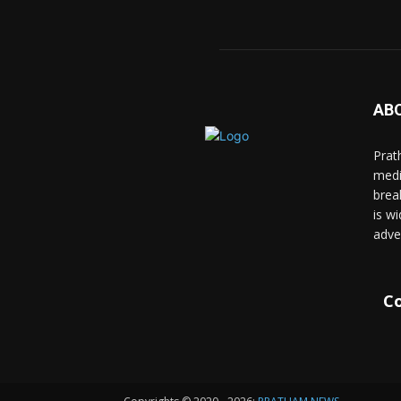
AB
Prat
medi
brea
is wi
adve
Co