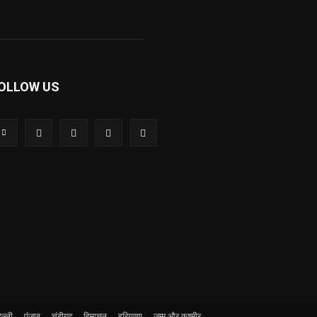
OLLOW US
ल्ली
पंजाब
चंडीगढ़
हिमाचल
हरियाणा
जम्मू और कश्मीर