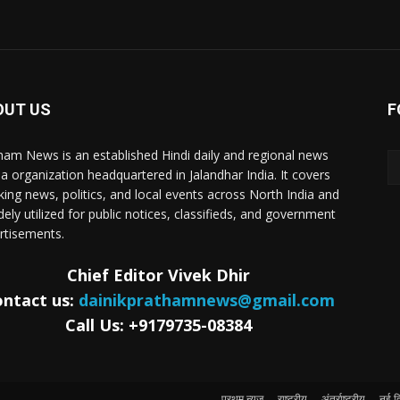
OUT US
F
ham News is an established Hindi daily and regional news
a organization headquartered in Jalandhar India. It covers
king news, politics, and local events across North India and
dely utilized for public notices, classifieds, and government
rtisements.
Chief Editor Vivek Dhir
ntact us:
dainikprathamnews@gmail.com
Call Us: +9179735-08384
प्रथम् न्यूज़
राष्ट्रीय
अंतर्राष्ट्रीय
नई दि