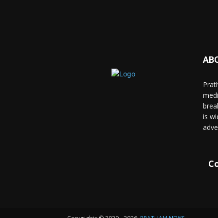
AB
Prat
medi
brea
is wi
adve
Co