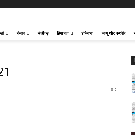
्ली
पंजाब
चंडीगढ़
हिमाचल
हरियाणा
जम्मू और कश्मीर
21
0