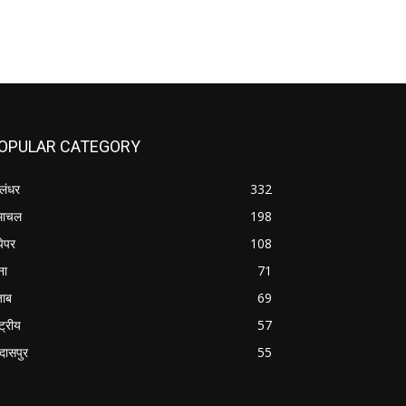
OPULAR CATEGORY
लंधर
332
माचल
198
पेपर
108
ना
71
जाब
69
्ट्रीय
57
रदासपुर
55