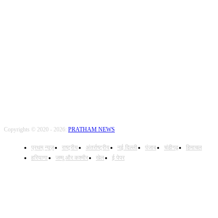
Call Us: +9179735-08384
FOLLOW US
Copyrights © 2020 - 2026:
PRATHAM NEWS
प्रथम् न्यूज़
राष्ट्रीय
अंतर्राष्ट्रीय
नई दिल्ली
पंजाब
चंडीगढ़
हिमाचल
हरियाणा
जम्मू और कश्मीर
खेल
ई पेपर