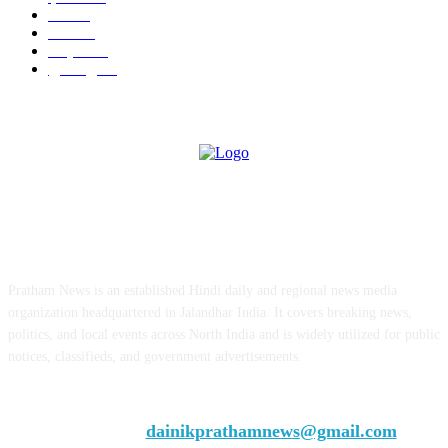
ऊना
71
पंजाब
69
राष्ट्रीय
57
गुरदासपुर
55
ABOUT US
Pratham News is an established Hindi daily and regional news media
organization headquartered in Jalandhar India. It covers breaking news,
politics, and local events across North India and is widely utilized for public
notices, classifieds, and government advertisements.
Chief Editor Vivek Dhir
Contact us:
dainikprathamnews@gmail.com