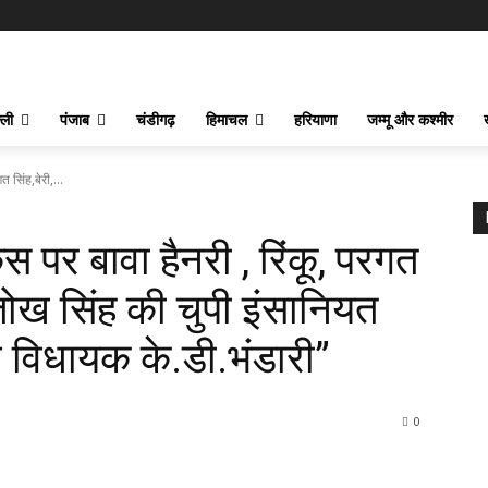
्ली
पंजाब
चंडीगढ़
हिमाचल
हरियाणा
जम्मू और कश्मीर
त सिंह,बेरी,...
केस पर बावा हैनरी , रिंकू, परगत
तोख सिंह की चुपी इंसानियत
्व विधायक के.डी.भंडारी”
0