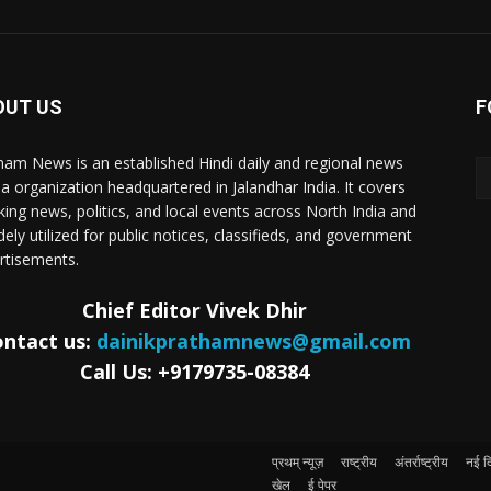
OUT US
F
ham News is an established Hindi daily and regional news
a organization headquartered in Jalandhar India. It covers
king news, politics, and local events across North India and
dely utilized for public notices, classifieds, and government
rtisements.
Chief Editor Vivek Dhir
ntact us:
dainikprathamnews@gmail.com
Call Us: +9179735-08384
प्रथम् न्यूज़
राष्ट्रीय
अंतर्राष्ट्रीय
नई दि
खेल
ई पेपर