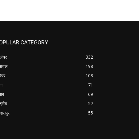
OPULAR CATEGORY
लंधर
332
माचल
198
पेपर
108
ना
71
जाब
69
्ट्रीय
57
रदासपुर
55