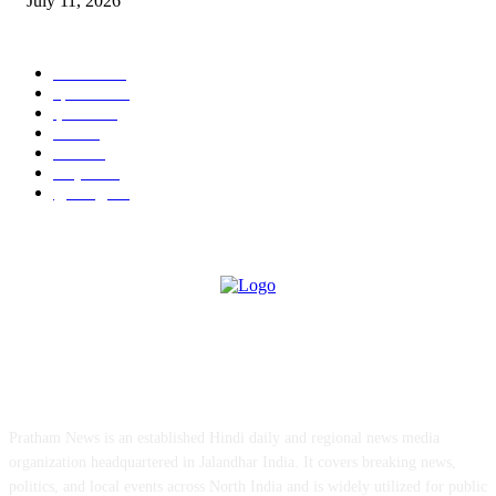
July 11, 2026
POPULAR CATEGORY
जालंधर
332
हिमाचल
198
ई पेपर
108
ऊना
71
पंजाब
69
राष्ट्रीय
57
गुरदासपुर
55
ABOUT US
Pratham News is an established Hindi daily and regional news media
organization headquartered in Jalandhar India. It covers breaking news,
politics, and local events across North India and is widely utilized for public