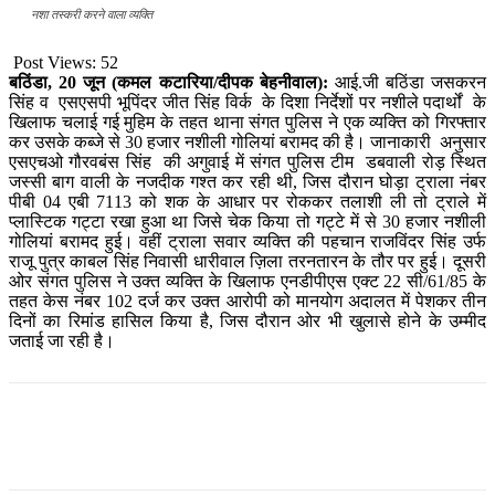
नशा तस्करी करने वाला व्यक्ति
Post Views:
52
बठिंडा, 20 जून (कमल कटारिया/दीपक बेहनीवाल):
आई.जी बठिंडा जसकरन
सिंह व एसएसपी भूपिंदर जीत सिंह विर्क के दिशा निर्देशों पर नशीले पदार्थों के
खिलाफ चलाई गई मुहिम के तहत थाना संगत पुलिस ने एक व्यक्ति को गिरफ्तार
कर उसके कब्जे से 30 हजार नशीली गोलियां बरामद की है। जानाकारी अनुसार
एसएचओ गौरवबंस सिंह की अगुवाई में संगत पुलिस टीम डबवाली रोड़ स्थित
जस्सी बाग वाली के नजदीक गश्त कर रही थी, जिस दौरान घोड़ा ट्राला नंबर
पीबी 04 एबी 7113 को शक के आधार पर रोककर तलाशी ली तो ट्राले में
प्लास्टिक गट्टा रखा हुआ था जिसे चेक किया तो गट्टे में से 30 हजार नशीली
गोलियां बरामद हुई। वहीं ट्राला सवार व्यक्ति की पहचान राजविंदर सिंह उर्फ
राजू पुत्र काबल सिंह निवासी धारीवाल ज़िला तरनतारन के तौर पर हुई। दूसरी
ओर संगत पुलिस ने उक्त व्यक्ति के खिलाफ एनडीपीएस एक्ट 22 सी/61/85 के
तहत केस नंबर 102 दर्ज कर उक्त आरोपी को मानयोग अदालत में पेशकर तीन
दिनों का रिमांड हासिल किया है, जिस दौरान ओर भी खुलासे होने के उम्मीद
जताई जा रही है।