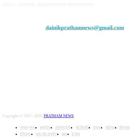
notices, classifieds, and government advertisements.
Chief Editor Vivek Dhir
Contact us:
dainikprathamnews@gmail.com
Call Us: +9179735-08384
FOLLOW US
Copyrights © 2020 - 2026:
PRATHAM NEWS
प्रथम् न्यूज़
राष्ट्रीय
अंतर्राष्ट्रीय
नई दिल्ली
पंजाब
चंडीगढ़
हिमाचल
हरियाणा
जम्मू और कश्मीर
खेल
ई पेपर