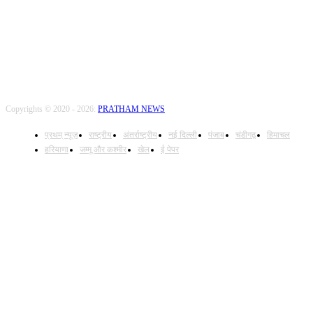
Copyrights © 2020 - 2026:
PRATHAM NEWS
प्रथम् न्यूज़
राष्ट्रीय
अंतर्राष्ट्रीय
नई दिल्ली
पंजाब
चंडीगढ़
हिमाचल
हरियाणा
जम्मू और कश्मीर
खेल
ई पेपर