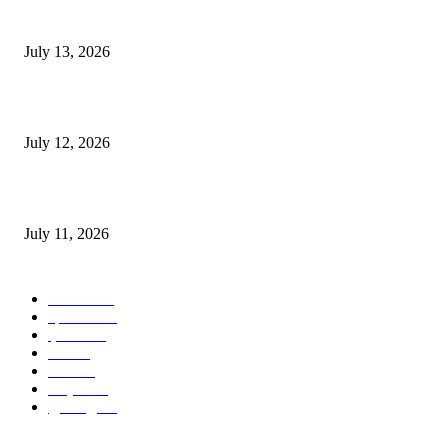
E-Paper 13 July 2026
July 13, 2026
E-Paper 12 July 2026
July 12, 2026
‘मेरी रसोई’ अभियान को मिली रफ्तार
July 11, 2026
POPULAR CATEGORY
जालंधर
332
हिमाचल
198
ई पेपर
108
ऊना
71
पंजाब
69
राष्ट्रीय
57
गुरदासपुर
55