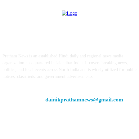
ABOUT US
Pratham News is an established Hindi daily and regional news media
organization headquartered in Jalandhar India. It covers breaking news,
politics, and local events across North India and is widely utilized for public
notices, classifieds, and government advertisements.
Chief Editor Vivek Dhir
Contact us:
dainikprathamnews@gmail.com
Call Us: +9179735-08384
FOLLOW US