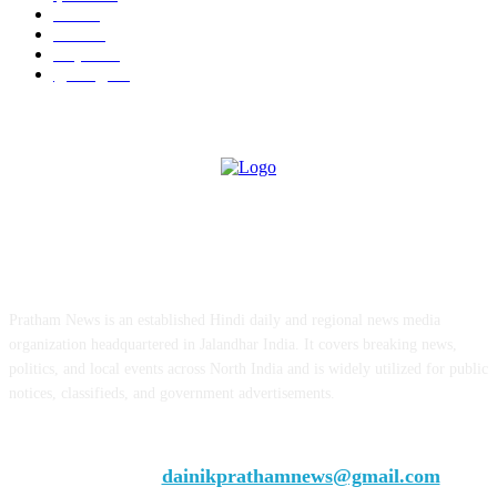
ऊना
71
पंजाब
69
राष्ट्रीय
57
गुरदासपुर
55
ABOUT US
Pratham News is an established Hindi daily and regional news media
organization headquartered in Jalandhar India. It covers breaking news,
politics, and local events across North India and is widely utilized for public
notices, classifieds, and government advertisements.
Chief Editor Vivek Dhir
Contact us:
dainikprathamnews@gmail.com