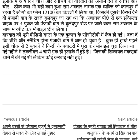
इलाके में आये दिन चोरी और स्नैचिंग की वारदात को अंजाम देते है स्नैचर और
चोर। ठीक कल भी यही काम हुआ राम अवतार नामक एक व्यक्ति जो कानपुर में
रहता है ऑप्पो का फोन 12100 का किश्तों पे लिया था, जिसकी दूसरी किश्त देने
वो पंजाबी बाग के रास्ते बुलंदपुर जा रहा था कि अचानक पीछे से एक इन्फिल्ड
बाइक पर 3 युवक जो पंजाबी बाग से बुलंदपुर रोड पर जाते वक्त राम अवतार के
साथ मारपीट कर मोबाइल छीन लिया।
वारदात की पूरी वीडियो बगल के एक दुकान के सीसीटीवी में कैद हो गई। बता दें
कि चौरी और स्नैचिंग होना पंजाबी बाग में आम हो चुका है। कुछ ही हफ्ते पहले
इसी चोंक से 2 युवकों ने किसी के क्वाटरों में घुस कर मोबाइल चुरा लिया था।
मई महीने में तकरीबन 4 चोरी एक ही इलाके में हुई है। जिसकी शिकायत मकसूदां
थाने में की गई थी लेकिन कोई करवाई नही हुई।
Previous article
Next article
अपने बच्चों से परेशान बुजुर्ग ने एसएसपी
पंजाब के सूफी गायक की हिमाचल में मौत,
देहात से मदद के लिए लगाई गुहार
अमृतसर के मनमीत सिंह का शव
धर्मशाला की करेरी लेक से बरामद, कई