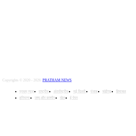
Call Us: +9179735-08384
FOLLOW US
Copyrights © 2020 - 2026:
PRATHAM NEWS
प्रथम् न्यूज़
राष्ट्रीय
अंतर्राष्ट्रीय
नई दिल्ली
पंजाब
चंडीगढ़
हिमाचल
हरियाणा
जम्मू और कश्मीर
खेल
ई पेपर