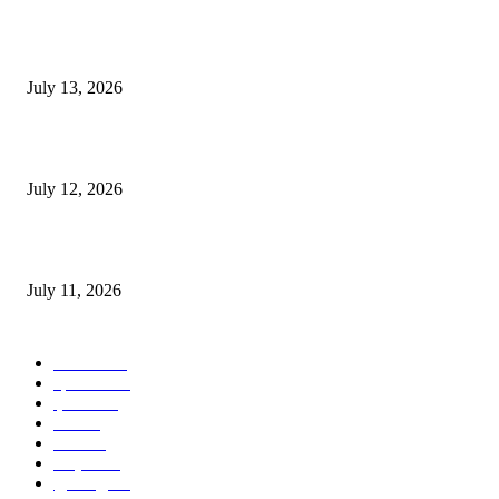
E-Paper 13 July 2026
July 13, 2026
E-Paper 12 July 2026
July 12, 2026
‘मेरी रसोई’ अभियान को मिली रफ्तार
July 11, 2026
POPULAR CATEGORY
जालंधर
332
हिमाचल
198
ई पेपर
108
ऊना
71
पंजाब
69
राष्ट्रीय
57
गुरदासपुर
55