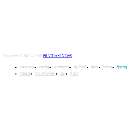
FOLLOW US
Copyrights © 2020 - 2026:
PRATHAM NEWS
प्रथम् न्यूज़
राष्ट्रीय
अंतर्राष्ट्रीय
नई दिल्ली
पंजाब
चंडीगढ़
हिमाचल
हरियाणा
जम्मू और कश्मीर
खेल
ई पेपर