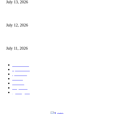
July 13, 2026
E-Paper 12 July 2026
July 12, 2026
‘मेरी रसोई’ अभियान को मिली रफ्तार
July 11, 2026
POPULAR CATEGORY
जालंधर
332
हिमाचल
198
ई पेपर
108
ऊना
71
पंजाब
69
राष्ट्रीय
57
गुरदासपुर
55