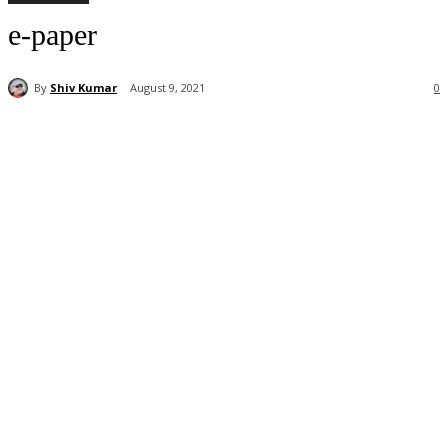
e-paper
By
Shiv Kumar
August 9, 2021
0