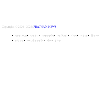
Copyrights © 2020 - 2026:
PRATHAM NEWS
प्रथम् न्यूज़
राष्ट्रीय
अंतर्राष्ट्रीय
नई दिल्ली
पंजाब
चंडीगढ़
हिमाचल
हरियाणा
जम्मू और कश्मीर
खेल
ई पेपर