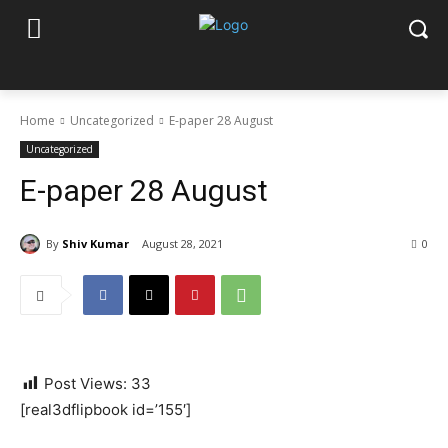
Home
Uncategorized
E-paper 28 August
Uncategorized
E-paper 28 August
By
Shiv Kumar
August 28, 2021
0
Post Views:
33
[real3dflipbook id=’155′]