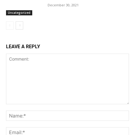
December 30, 2021
Uncategorized
LEAVE A REPLY
Comment:
Na
Ema