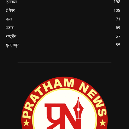
हिमाचल
198
ई पेपर
108
ऊना
71
पंजाब
69
राष्ट्रीय
57
गुरदासपुर
55