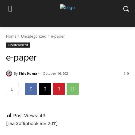
Home
Uncategorized
e-paper
Uncategorized
e-paper
By
Shiv Kumar
October 16, 2021
0
Post Views:
43
[real3dflipbook id=’201′]