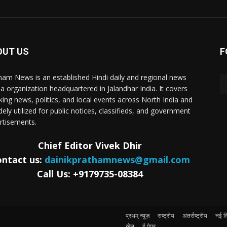
OUT US
F
ham News is an established Hindi daily and regional news
a organization headquartered in Jalandhar India. It covers
king news, politics, and local events across North India and
dely utilized for public notices, classifieds, and government
rtisements.
Chief Editor Vivek Dhir
ntact us:
dainikprathamnews@gmail.com
Call Us: +9179735-08384
प्रथम् न्यूज़
राष्ट्रीय
अंतर्राष्ट्रीय
नई दि
खेल
ई पेपर