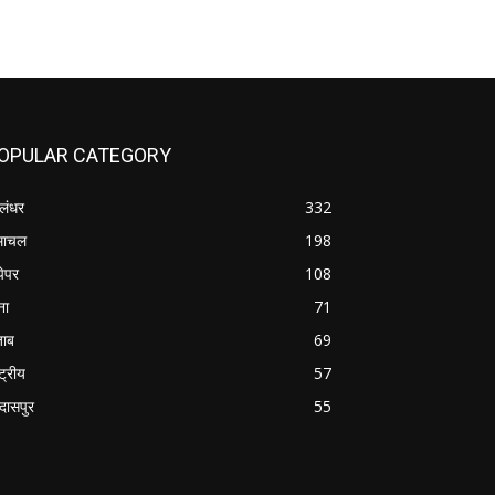
OPULAR CATEGORY
लंधर
332
माचल
198
पेपर
108
ना
71
जाब
69
्ट्रीय
57
रदासपुर
55