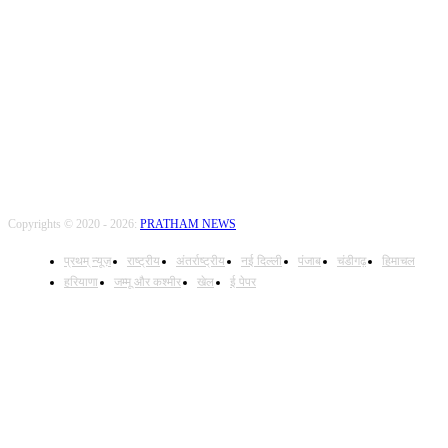
FOLLOW US
Copyrights © 2020 - 2026:
PRATHAM NEWS
प्रथम् न्यूज़
राष्ट्रीय
अंतर्राष्ट्रीय
नई दिल्ली
पंजाब
चंडीगढ़
हिमाचल
हरियाणा
जम्मू और कश्मीर
खेल
ई पेपर