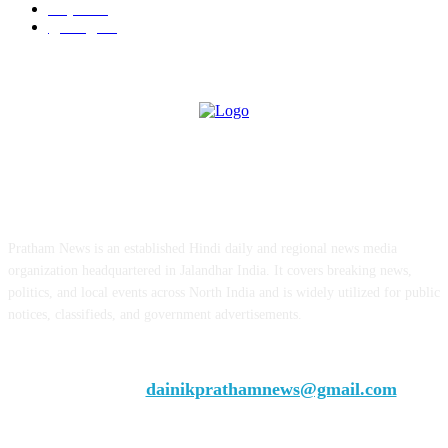
राष्ट्रीय
57
गुरदासपुर
55
ABOUT US
Pratham News is an established Hindi daily and regional news media
organization headquartered in Jalandhar India. It covers breaking news,
politics, and local events across North India and is widely utilized for public
notices, classifieds, and government advertisements.
Chief Editor Vivek Dhir
Contact us:
dainikprathamnews@gmail.com
Call Us: +9179735-08384