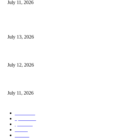
July 11, 2026
POPULAR POSTS
E-Paper 13 July 2026
July 13, 2026
E-Paper 12 July 2026
July 12, 2026
‘मेरी रसोई’ अभियान को मिली रफ्तार
July 11, 2026
POPULAR CATEGORY
जालंधर
332
हिमाचल
198
ई पेपर
108
ऊना
71
पंजाब
69