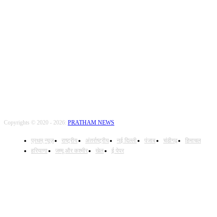
FOLLOW US
Copyrights © 2020 - 2026:
PRATHAM NEWS
प्रथम् न्यूज़
राष्ट्रीय
अंतर्राष्ट्रीय
नई दिल्ली
पंजाब
चंडीगढ़
हिमाचल
हरियाणा
जम्मू और कश्मीर
खेल
ई पेपर