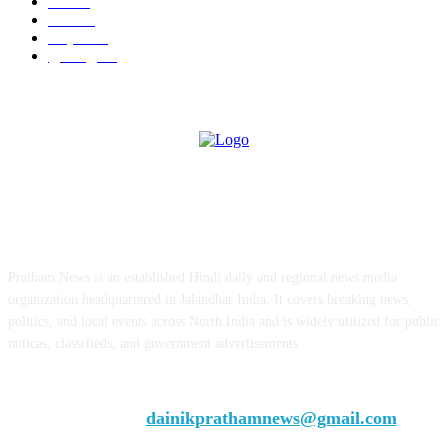
ऊना
71
पंजाब
69
राष्ट्रीय
57
गुरदासपुर
55
ABOUT US
Pratham News is an established Hindi daily and regional news media
organization headquartered in Jalandhar India. It covers breaking news,
politics, and local events across North India and is widely utilized for public
notices, classifieds, and government advertisements.
Chief Editor Vivek Dhir
Contact us:
dainikprathamnews@gmail.com
Call Us: +9179735-08384