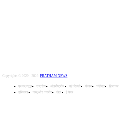
Call Us: +9179735-08384
FOLLOW US
Copyrights © 2020 - 2026:
PRATHAM NEWS
प्रथम् न्यूज़
राष्ट्रीय
अंतर्राष्ट्रीय
नई दिल्ली
पंजाब
चंडीगढ़
हिमाचल
हरियाणा
जम्मू और कश्मीर
खेल
ई पेपर