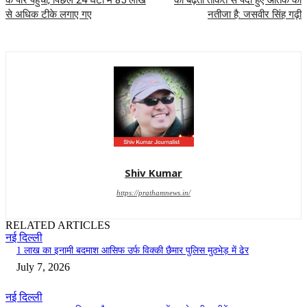
के पार पंहुचा, पिछले 24 घंटों में 85 लाख
की बढ़ती ताकत से पैदा हुए आतंक का
से अधिक टीके लगाए गए
नतीजा है: जसवीर सिंह गढ़ी
Shiv Kumar
https://prathamnews.in/
RELATED ARTICLES
नई दिल्ली
1 लाख का इनामी बदमाश आसिफ उर्फ विक्की छैमार पुलिस मुठभेड़ में ढेर
July 7, 2026
नई दिल्ली