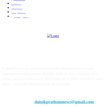
ऊना
71
पंजाब
69
राष्ट्रीय
57
गुरदासपुर
55
ABOUT US
Pratham News is an established Hindi daily and regional news media
organization headquartered in Jalandhar India. It covers breaking news,
politics, and local events across North India and is widely utilized for public
notices, classifieds, and government advertisements.
Chief Editor Vivek Dhir
Contact us:
dainikprathamnews@gmail.com