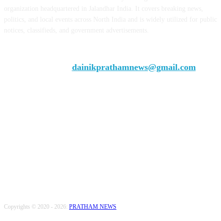
organization headquartered in Jalandhar India. It covers breaking news,
politics, and local events across North India and is widely utilized for public
notices, classifieds, and government advertisements.
Chief Editor Vivek Dhir
Contact us:
dainikprathamnews@gmail.com
Call Us: +9179735-08384
FOLLOW US
Copyrights © 2020 - 2026:
PRATHAM NEWS