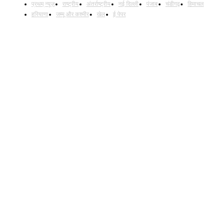
प्रथम् न्यूज़
राष्ट्रीय
अंतर्राष्ट्रीय
नई दिल्ली
पंजाब
चंडीगढ़
हिमाचल
हरियाणा
जम्मू और कश्मीर
खेल
ई पेपर