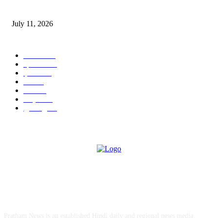
‘मेरी रसोई’ अभियान को मिली रफ्तार
July 11, 2026
POPULAR CATEGORY
जालंधर
332
हिमाचल
198
ई पेपर
108
ऊना
71
पंजाब
69
राष्ट्रीय
57
गुरदासपुर
55
ABOUT US
Pratham News is an established Hindi daily and regional news media