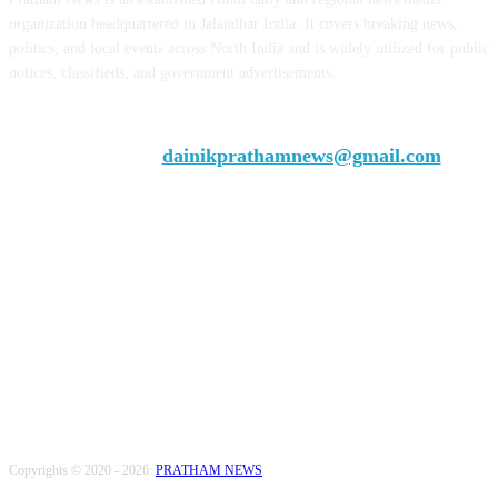
organization headquartered in Jalandhar India. It covers breaking news,
politics, and local events across North India and is widely utilized for public
notices, classifieds, and government advertisements.
Chief Editor Vivek Dhir
Contact us:
dainikprathamnews@gmail.com
Call Us: +9179735-08384
FOLLOW US
Copyrights © 2020 - 2026:
PRATHAM NEWS