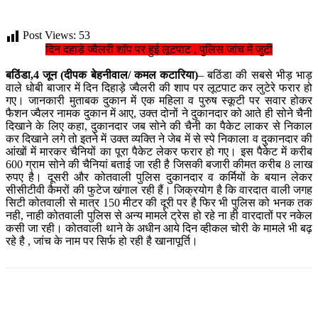
Post Views:
53
दिन दहाड़े ज्वैलरी शॉप पर हुई लूटपाट , पुलिस जांच में जुटी
बठिंडा,4 जून (दीपक बेहनीवाल/ कमल कटारिया)
– बठिंडा की सबसे भीड़ भाड़
वाले धोबी बाजार में दिन दिहाड़े ज्वैलरी की शाप पर लूटपाट कर लुटेरे फरार हो
गए। जानकारी मुताबक दुकान में एक महिला व पुरुष स्कूटी पर सवार होकर
फैशन ज्वैलर नामक दुकान में आए, उक्त दोनों ने दुकानदार को आते ही सोने चैनी
दिखाने के लिए कहा, दुकानदार जब सोने की चैनी का पैकेट लाकर से निकाल
कर दिखाने लगे तो इतने में उक्त व्यक्ति ने जेब में से स्पे निकाला व दुकानदार की
आंखों में मारकर चैनियों का पूरा पैकेट लेकर फरार हो गए। इस पैकेट में करीब
600 ग्राम सोने की चैनियां बताई जा रही है जिसकी बजारी कीमत करीब 8 लाख
रुपए है। दूसरी और कोतवाली पुलिस दुकानदार व कर्मियों के बयान लेकर
सीसीटीवी कैमरों की फुटेज खंगाल रही हैं। जिक्रयोग है कि वारदात वाली जगह
सिटी कोतवाली से मात्र 150 मीटर की दूरी पर है फिर भी पुलिस को भनक तक
नही, नाही कोतवाली पुलिस से अन्य मामले ट्रेस हो रहे ना ही वारदातों पर नकेल
कसी जा रही। कोतवाली थाने के अधीन आये दिन व्हीकल चोरी के मामले भी बढ़
रहे है , जांच के नाम पर सिर्फ हो रही है खानापूर्ति।