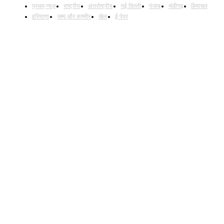
प्रथम् न्यूज़
राष्ट्रीय
अंतर्राष्ट्रीय
नई दिल्ली
पंजाब
चंडीगढ़
हिमाचल
हरियाणा
जम्मू और कश्मीर
खेल
ई पेपर