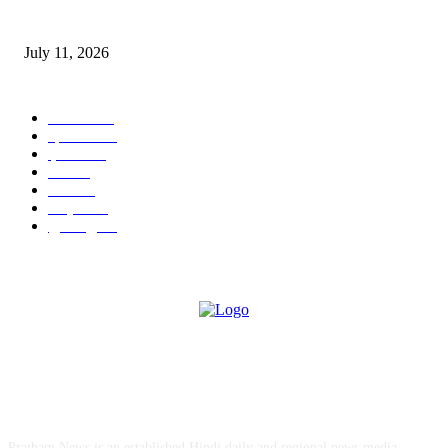
‘मेरी रसोई’ अभियान को मिली रफ्तार
July 11, 2026
POPULAR CATEGORY
जालंधर
332
हिमाचल
198
ई पेपर
108
ऊना
71
पंजाब
69
राष्ट्रीय
57
गुरदासपुर
55
ABOUT US
Pratham News is an established Hindi daily and regional news media