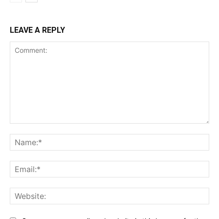
LEAVE A REPLY
Comment:
Na
Ema
Web