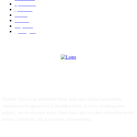
हिमाचल
198
ई पेपर
108
ऊना
71
पंजाब
69
राष्ट्रीय
57
गुरदासपुर
55
ABOUT US
Pratham News is an established Hindi daily and regional news media
organization headquartered in Jalandhar India. It covers breaking news,
politics, and local events across North India and is widely utilized for public
notices, classifieds, and government advertisements.
Chief Editor Vivek Dhir