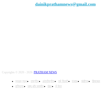
Contact us:
dainikprathamnews@gmail.com
Call Us: +9179735-08384
FOLLOW US
Copyrights © 2020 - 2026:
PRATHAM NEWS
प्रथम् न्यूज़
राष्ट्रीय
अंतर्राष्ट्रीय
नई दिल्ली
पंजाब
चंडीगढ़
हिमाचल
हरियाणा
जम्मू और कश्मीर
खेल
ई पेपर