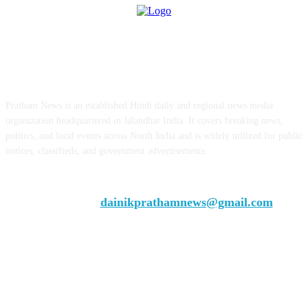
ABOUT US
Pratham News is an established Hindi daily and regional news media
organization headquartered in Jalandhar India. It covers breaking news,
politics, and local events across North India and is widely utilized for public
notices, classifieds, and government advertisements.
Chief Editor Vivek Dhir
Contact us:
dainikprathamnews@gmail.com
Call Us: +9179735-08384
FOLLOW US