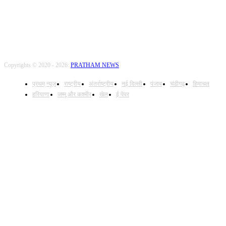
Copyrights © 2020 - 2026:
PRATHAM NEWS
प्रथम् न्यूज़
राष्ट्रीय
अंतर्राष्ट्रीय
नई दिल्ली
पंजाब
चंडीगढ़
हिमाचल
हरियाणा
जम्मू और कश्मीर
खेल
ई पेपर