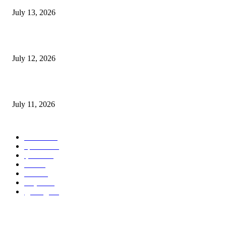
July 13, 2026
E-Paper 12 July 2026
July 12, 2026
‘मेरी रसोई’ अभियान को मिली रफ्तार
July 11, 2026
POPULAR CATEGORY
जालंधर
332
हिमाचल
198
ई पेपर
108
ऊना
71
पंजाब
69
राष्ट्रीय
57
गुरदासपुर
55