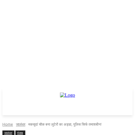
Home
जालंधर
मकसूदां चौक बना लुटेरों का अड्डा, पुलिस सिर्फ तमाशबीन!
जालंधर
पंजाब