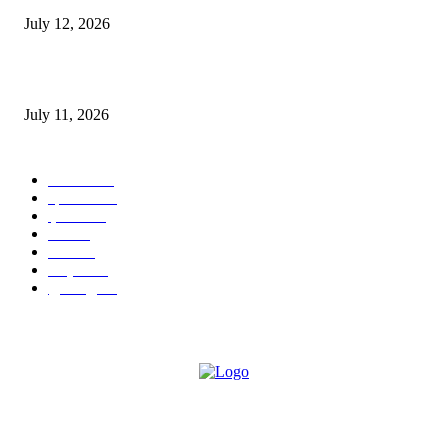
July 12, 2026
‘मेरी रसोई’ अभियान को मिली रफ्तार
July 11, 2026
POPULAR CATEGORY
जालंधर
332
हिमाचल
198
ई पेपर
108
ऊना
71
पंजाब
69
राष्ट्रीय
57
गुरदासपुर
55