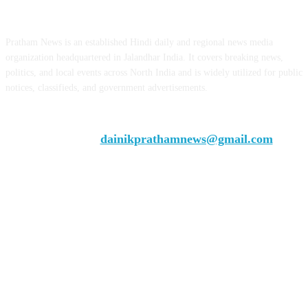
ABOUT US
Pratham News is an established Hindi daily and regional news media
organization headquartered in Jalandhar India. It covers breaking news,
politics, and local events across North India and is widely utilized for public
notices, classifieds, and government advertisements.
Chief Editor Vivek Dhir
Contact us:
dainikprathamnews@gmail.com
Call Us: +9179735-08384
FOLLOW US