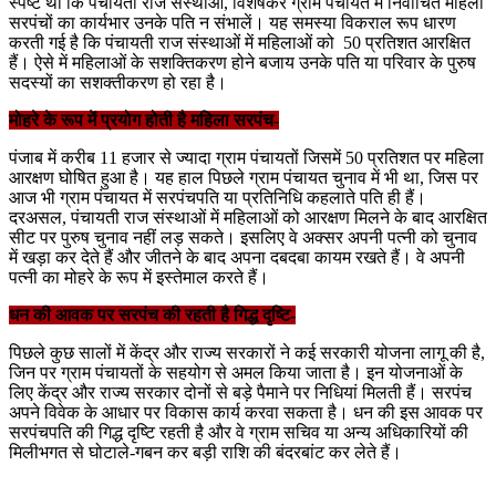
स्पष्ट था कि पंचायती राज संस्थाओं, विशेषकर ग्राम पंचायत में निर्वाचित महिला
सरपंचों का कार्यभार उनके पति न संभालें। यह समस्या विकराल रूप धारण
करती गई है कि पंचायती राज संस्थाओं में महिलाओं को 50 प्रतिशत आरक्षित
हैं। ऐसे में महिलाओं के सशक्तिकरण होने बजाय उनके पति या परिवार के पुरुष
सदस्यों का सशक्तीकरण हो रहा है।
मोहरे के रूप में प्रयोग होती है महिला सरपंच-
पंजाब में करीब 11 हजार से ज्यादा ग्राम पंचायतों जिसमें 50 प्रतिशत पर महिला
आरक्षण घोषित हुआ है। यह हाल पिछले ग्राम पंचायत चुनाव में भी था, जिस पर
आज भी ग्राम पंचायत में सरपंचपति या प्रतिनिधि कहलाते पति ही हैं।
दरअसल, पंचायती राज संस्थाओं में महिलाओं को आरक्षण मिलने के बाद आरक्षित
सीट पर पुरुष चुनाव नहीं लड़ सकते। इसलिए वे अक्सर अपनी पत्नी को चुनाव
में खड़ा कर देते हैं और जीतने के बाद अपना दबदबा कायम रखते हैं। वे अपनी
पत्नी का मोहरे के रूप में इस्तेमाल करते हैं।
धन की आवक पर सरपंच की रहती है गिद्ध दृष्टि-
पिछले कुछ सालों में केंद्र और राज्य सरकारों ने कई सरकारी योजना लागू की है,
जिन पर ग्राम पंचायतों के सहयोग से अमल किया जाता है। इन योजनाओं के
लिए केंद्र और राज्य सरकार दोनों से बड़े पैमाने पर निधियां मिलती हैं। सरपंच
अपने विवेक के आधार पर विकास कार्य करवा सकता है। धन की इस आवक पर
सरपंचपति की गिद्ध दृष्टि रहती है और वे ग्राम सचिव या अन्य अधिकारियों की
मिलीभगत से घोटाले-गबन कर बड़ी राशि की बंदरबांट कर लेते हैं।