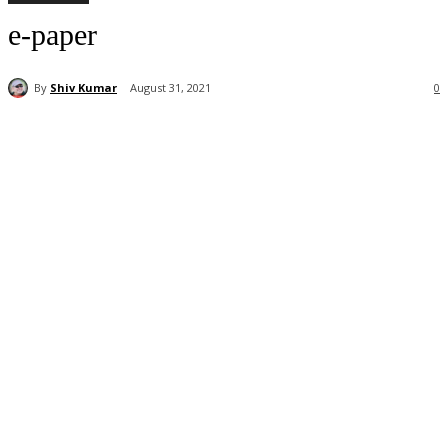
e-paper
By
Shiv Kumar
August 31, 2021
0