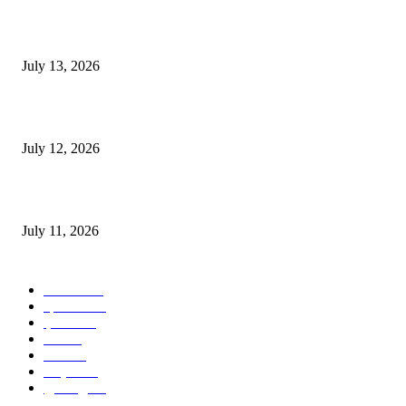
E-Paper 13 July 2026
July 13, 2026
E-Paper 12 July 2026
July 12, 2026
‘मेरी रसोई’ अभियान को मिली रफ्तार
July 11, 2026
POPULAR CATEGORY
जालंधर
332
हिमाचल
198
ई पेपर
108
ऊना
71
पंजाब
69
राष्ट्रीय
57
गुरदासपुर
55