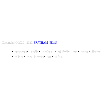
FOLLOW US
Copyrights © 2020 - 2026:
PRATHAM NEWS
प्रथम् न्यूज़
राष्ट्रीय
अंतर्राष्ट्रीय
नई दिल्ली
पंजाब
चंडीगढ़
हिमाचल
हरियाणा
जम्मू और कश्मीर
खेल
ई पेपर