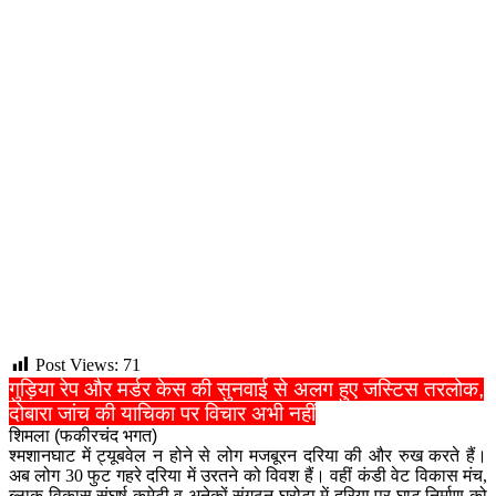
Post Views:
71
गुड़िया रेप और मर्डर केस की सुनवाई से अलग हुए जस्टिस तरलोक,
दोबारा जांच की याचिका पर विचार अभी नहीं
शिमला (फकीरचंद भगत)
श्मशानघाट में ट्यूबवेल न होने से लोग मजबूरन दरिया की और रुख करते हैं।
अब लोग 30 फुट गहरे दरिया में उरतने को विवश हैं। वहीं कंडी वेट विकास मंच,
ब्लाक विकास संघर्ष कमेटी व अनेकों संगठन घरोटा में दरिया पर घाट निर्माण को