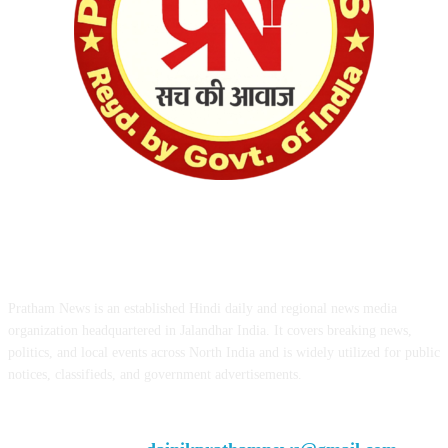
ABOUT US
Pratham News is an established Hindi daily and regional news media
organization headquartered in Jalandhar India. It covers breaking news,
politics, and local events across North India and is widely utilized for public
notices, classifieds, and government advertisements.
Chief Editor Vivek Dhir