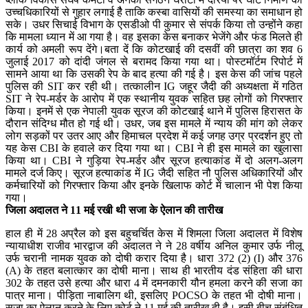
उच्चधिकारियों से गुहार लगाई हैै ताकि कस्बा वासियों की समस्या का समाधान हो
सके। उधर सिचाई विभाग के एसडीओ पी कुमार से संपर्क किया तो उन्होंने कहा
कि मामला ध्यान में आ गया है। वह इसका केस बनाकर भेजेंगे और फंड मिलते ही
कार्य को अमली रूप देंगे।बता दें कि कोटखाई की दसवीं की छात्रा का शव 6
जुलाई 2017 को दांदी जंगल से बरामद किया गया था। पोस्टमॉर्टम रिपोर्ट में
सामने आया था कि उसकी रेप के बाद हत्या की गई है। इस केस की जांच पहले
पुलिस की SIT कर रही थी। तत्कालीन IG जहूर जैदी की अध्यक्षता में गठित
SIT ने रेप-मर्डर के आरोप में एक स्थानीय युवक सहित छह लोगों को गिरफ्तार
किया। इनमें से एक नेपाली युवक सूरज की कोटखाई थाने में पुलिस हिरासत के
दौरान संदिग्ध मौत हो गई थी। उधर, जब इस मामले में न्याय की मांग को लेकर
लोग सड़कों पर उतर आए और हिमाचल प्रदेश में कई जगह उग्र प्रदर्शन हुए तो
यह केस CBI के हवाले कर दिया गया था। CBI ने ही इस मामले का खुलासा
किया था। CBI ने गुड़िया रेप-मर्डर और सूरज हत्याकांड में दो अलग-अलग
मामले दर्ज किए। सूरज हत्याकांड में IG जैदी सहित नौ पुलिस अधिकारियों और
कर्मचारियों को गिरफ्तार किया और इनके खिलाफ कोर्ट में चालान भी पेश किया
गया।
जिला अदालत ने 11 मई रखी थी सजा के ऐलान की तारीख
हाल ही में 28 अप्रैल को इस बहुचर्चित केस में शिमला जिला अदालत में विशेष
न्यायाधीश राजीव भारद्वाज की अदालत ने ने 28 वर्षीय अनिल कुमार उर्फ नीलू
उर्फ चरानी नामक युवक को दोषी करार दिया है। धारा 372 (2) (I) और 376
(A) के तहत बलात्कार का दोषी माना। साथ ही भारतीय दंड संहिता की धारा
302 के तहत उसे हत्या और धारा 4 में दमनकारी यौन हमला करने की सजा का
पात्र माना। पीड़िता नाबालिग थी, इसलिए POCSO के तहत भी दोषी माना।
सजा का ऐलान करने के लिए कोर्ट ने 11 मई की तारीख दी है। इसी बीच संबंधित