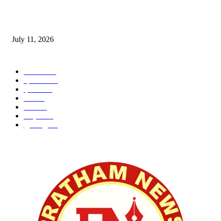
‘मेरी रसोई’ अभियान को मिली रफ्तार
July 11, 2026
POPULAR CATEGORY
जालंधर
332
हिमाचल
198
ई पेपर
108
ऊना
71
पंजाब
69
राष्ट्रीय
57
गुरदासपुर
55