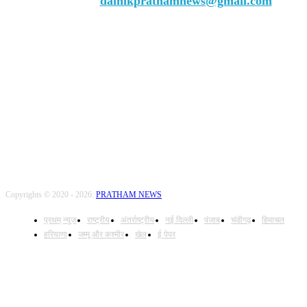
Contact us:
dainikprathamnews@gmail.com
Call Us: +9179735-08384
FOLLOW US
Copyrights © 2020 - 2026:
PRATHAM NEWS
प्रथम् न्यूज़
राष्ट्रीय
अंतर्राष्ट्रीय
नई दिल्ली
पंजाब
चंडीगढ़
हिमाचल
हरियाणा
जम्मू और कश्मीर
खेल
ई पेपर