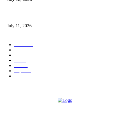
‘मेरी रसोई’ अभियान को मिली रफ्तार
July 11, 2026
POPULAR CATEGORY
जालंधर
332
हिमाचल
198
ई पेपर
108
ऊना
71
पंजाब
69
राष्ट्रीय
57
गुरदासपुर
55
ABOUT US