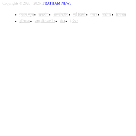
Copyrights © 2020 - 2026:
PRATHAM NEWS
प्रथम् न्यूज़
राष्ट्रीय
अंतर्राष्ट्रीय
नई दिल्ली
पंजाब
चंडीगढ़
हिमाचल
हरियाणा
जम्मू और कश्मीर
खेल
ई पेपर