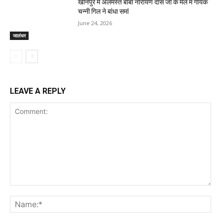
खानपुर में अलमस्त बाबा नारायण दास जी के मेले में गायक
चन्नी गिल ने बांधा समां
June 24, 2026
जालंधर
LEAVE A REPLY
Comment:
Na