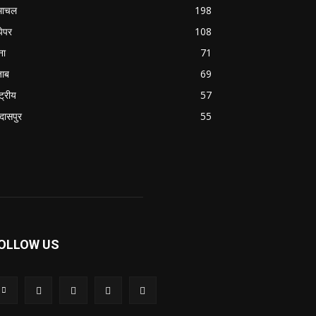
माचल
198
पेपर
108
ना
71
जाब
69
्ट्रीय
57
रदासपुर
55
OLLOW US