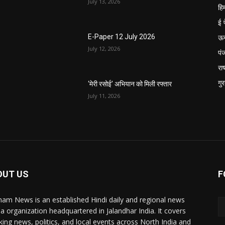
July 13, 2026
हि
ई 
ऊ
E-Paper 12 July 2026
July 12, 2026
पं
राष
गु
‘मेरी रसोई’ अभियान को मिली रफ्तार
July 11, 2026
OUT US
F
ham News is an established Hindi daily and regional news
a organization headquartered in Jalandhar India. It covers
king news, politics, and local events across North India and