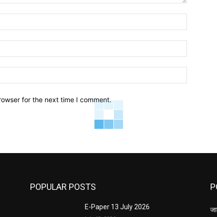
Name:*
Email:*
Website:
rowser for the next time I comment.
POPULAR POSTS
P
E-Paper 13 July 2026
जा