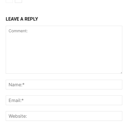
LEAVE A REPLY
Comment:
Na
Ema
Web