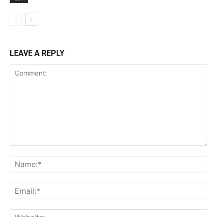
LEAVE A REPLY
Comment:
Na
Ema
Web