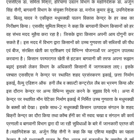
एससीएस डा. समिता मिश्रा, हरियाणा उद्यान विभाग के महानिदेशक डा. अर्जुन
सिंह सैनी, बागवानी विभाग के संयुक्त निदेशक डा. मनोज कुमार कुंडू, उपनिदेशक
डा. बिल्लू यादव ने एकीकृत मधुमक्खी पालन विकास केन्द्र के हर कक्ष का
निरीक्षण किया। एससीए सुमिता मिश्रा ने कहा कि बागवानी विभाग किसानों को हर
वह संभव मदद मुहैया करा रहा है। जिसके द्वारा किसान अपनी आय दोगुनी कर
सकते हैं। इस मदद में विभाग द्वारा किसानों को उच्च गुणवत्ता की सब्जियों की पौध
एवं बीज, संरक्षित खेती का प्रशिक्षण एवं विभिन्न योजनाओं पर अनुदान उपलब्ध
करवाना है। किसान परम्परागत खेती से हटकर बागवानी की तरफ अपना रूझान
बढ़ाएं इसको लेकर विभाग के अधिकारी किसानों में जागरूकता लाए। इसके
पश्चात एससीएस ने केन्द्र पर स्थापित शहद प्रसंस्करण इकाई, छत्ता निर्माण
इकाई, वैल्यु एडिशन ऑफ हनी लैब व क्वाल्टी कन्ट्रोल लैब का भ्रमण किया और
इस दौरान केन्द्र पर अन्य विभिन्न सुधार करने के सुझाव दिये गये। अन्त में
केन्द्र पर स्थापित मौन पेटिका निर्माण इकाई में निर्मित उच्च गुणवत्ता के मधुमक्खी
के बक्सों को देखा। इसके साथ-2 मधुमक्खी किसान उत्पादक संगठन के शहद
बिक्री केन्द्र का दौरा किया तथा कॉम्ब हॅनी का भी स्वाद चखा व संगठन की कार्य
प्रणाली व बागवानी विभाग द्वारा दी जा रही सुविधाओं के बारे में जानकारी प्राप्त की
है।महानिदेशक डा. अर्जुन सिंह सैनी ने कहा कि यह एशिया महाद्वीप का पहला
केन्द्र है जो मधुमक्खी पालन के लिए भारत एवं इजराईल के सहयोग से वर्ष